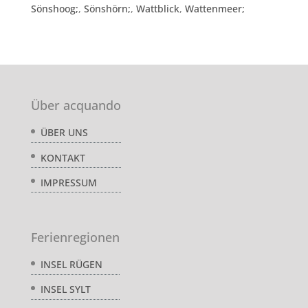
Sönshoog;
,
Sönshörn;
,
Wattblick
,
Wattenmeer;
Über acquando
ÜBER UNS
KONTAKT
IMPRESSUM
Ferienregionen
INSEL RÜGEN
INSEL SYLT