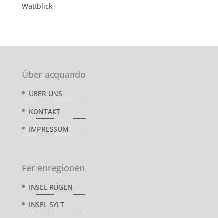
Wattblick
Über acquando
ÜBER UNS
KONTAKT
IMPRESSUM
Ferienregionen
INSEL RÜGEN
INSEL SYLT