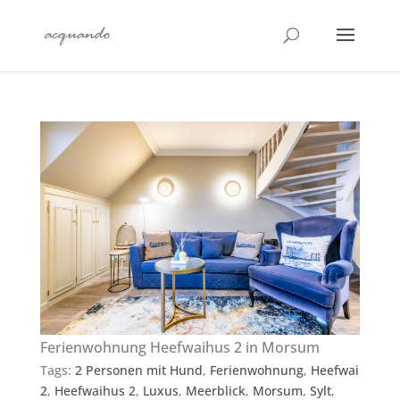
Ferienwohnung Heefwaihus 2 in Morsum
Tags:
2 Personen mit Hund
,
Ferienwohnung
,
Heefwai
2
,
Heefwaihus 2
,
Luxus
,
Meerblick
,
Morsum
,
Sylt
,