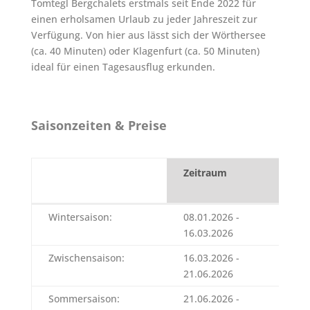
Tomtegl Bergchalets erstmals seit Ende 2022 für
einen erholsamen Urlaub zu jeder Jahreszeit zur
Verfügung. Von hier aus lässt sich der Wörthersee
(ca. 40 Minuten) oder Klagenfurt (ca. 50 Minuten)
ideal für einen Tagesausflug erkunden.
Saisonzeiten & Preise
Zeitraum
1.
Üb
Zeitraum
1.
Wintersaison:
08.01.2026 -
34
Üb
16.03.2026
Zwischensaison:
16.03.2026 -
38
21.06.2026
Sommersaison:
21.06.2026 -
41