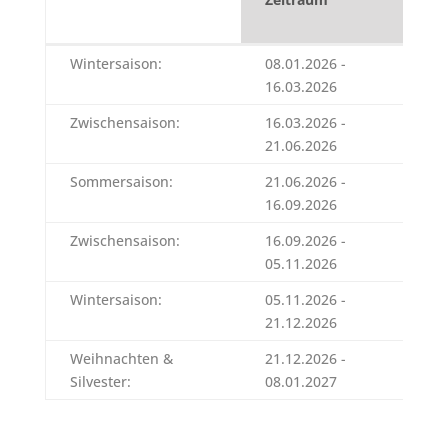
Üb
Zeitraum
1.
Wintersaison:
08.01.2026 -
41
Üb
16.03.2026
Zwischensaison:
16.03.2026 -
44
21.06.2026
Sommersaison:
21.06.2026 -
49
16.09.2026
Zwischensaison:
16.09.2026 -
44
05.11.2026
Wintersaison:
05.11.2026 -
41
21.12.2026
Weihnachten &
21.12.2026 -
66
Silvester:
08.01.2027