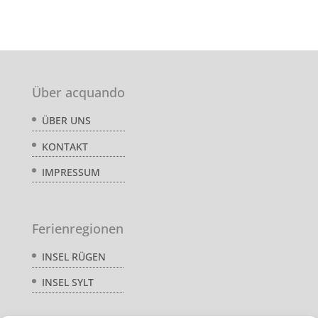
Über acquando
ÜBER UNS
KONTAKT
IMPRESSUM
Ferienregionen
INSEL RÜGEN
INSEL SYLT