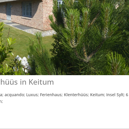
rhüüs in Keitum
; acquando; Luxus; Ferienhaus; Klenterhüüs; Keitum; Insel Sylt; 6
n;