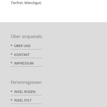
Tierfrei; Mönchgut;
Über acquando
ÜBER UNS
KONTAKT
IMPRESSUM
Ferienregionen
INSEL RÜGEN
INSEL SYLT