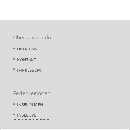
Über acquando
ÜBER UNS
KONTAKT
IMPRESSUM
Ferienregionen
INSEL RÜGEN
INSEL SYLT