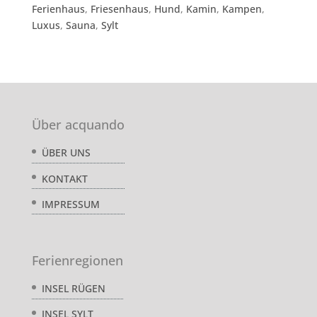
Ferienhaus
,
Friesenhaus
,
Hund
,
Kamin
,
Kampen
,
Luxus
,
Sauna
,
Sylt
Über acquando
ÜBER UNS
KONTAKT
IMPRESSUM
Ferienregionen
INSEL RÜGEN
INSEL SYLT