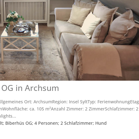
 OG in Archsum
lgemeines Ort: ArchsumRegion: Insel SyltTyp: FerienwohnungEtag
enWohnfläche: ca. 105 m²Anzahl Zimmer: 2 ZimmerSchlafzimmer: 2
ights...
t; Biberhüs OG; 4 Personen; 2 Schlafzimmer; Hund