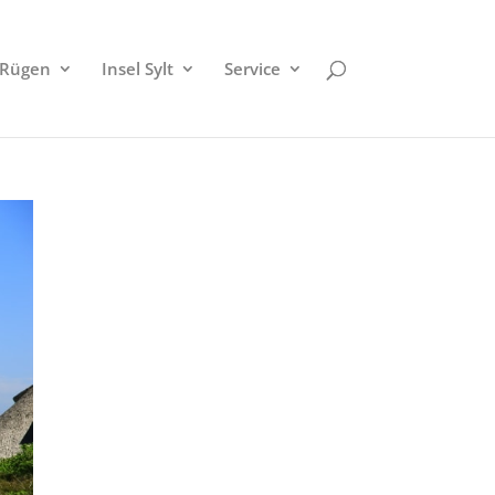
 Rügen
Insel Sylt
Service