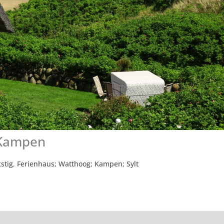
 Kampen
kstig
,
Ferienhaus; Watthoog; Kampen; Sylt