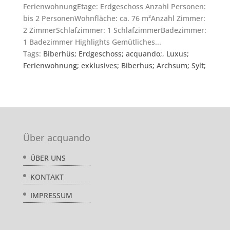
FerienwohnungEtage: Erdgeschoss Anzahl Personen:
bis 2 PersonenWohnfläche: ca. 76 m²Anzahl Zimmer:
2 ZimmerSchlafzimmer: 1 SchlafzimmerBadezimmer:
1 Badezimmer Highlights Gemütliches...
Tags:
Biberhüs; Erdgeschoss; acquando;
,
Luxus;
Ferienwohnung; exklusives; Biberhus; Archsum; Sylt;
Über acquando
ÜBER UNS
KONTAKT
IMPRESSUM