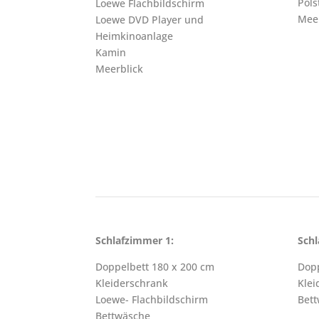
Pols
Loewe Flachbildschirm
Meer
Loewe DVD Player und
Heimkinoanlage
Kamin
Meerblick
Schlafzimmer 1:
Schl
Doppelbett 180 x 200 cm
Dopp
Kleiderschrank
Klei
Loewe- Flachbildschirm
Bet
Bettwäsche