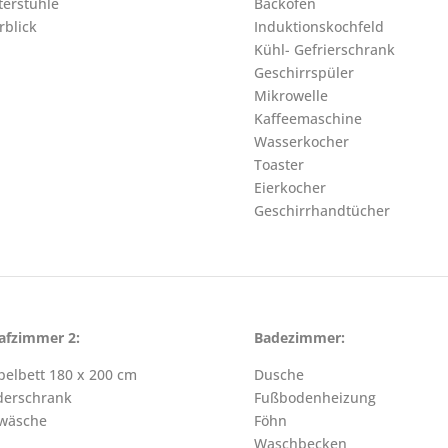
terstühle
Backofen
blick
Induktionskochfeld
Kühl- Gefrierschrank
Geschirrspüler
Mikrowelle
Kaffeemaschine
Wasserkocher
Toaster
Eierkocher
Geschirrhandtücher
afzimmer 2:
Badezimmer:
elbett 180 x 200 cm
Dusche
derschrank
Fußbodenheizung
twäsche
Föhn
Waschbecken