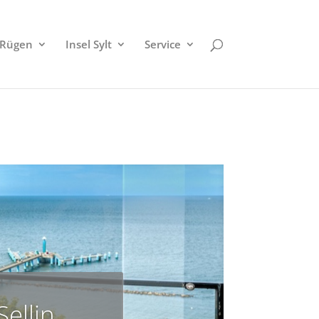
 Rügen
Insel Sylt
Service
ellin