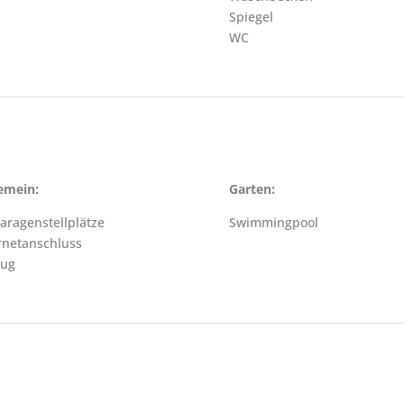
Spiegel
WC
emein:
Garten:
aragenstellplätze
Swimmingpool
rnetanschluss
zug