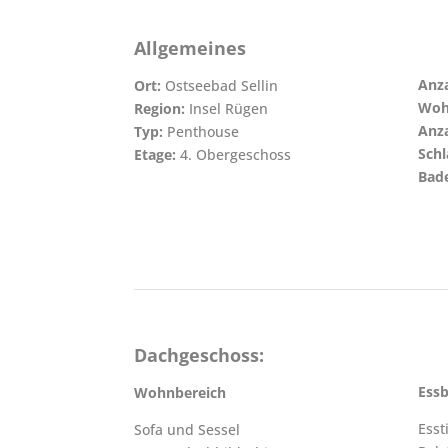
Allgemeines
Anza
Ort:
Ostseebad Sellin
Woh
Region:
Insel Rügen
Anz
Typ:
Penthouse
Sch
Etage:
4. Obergeschoss
Bad
Dachgeschoss:
Essb
Wohnbereich
Esst
Sofa und Sessel