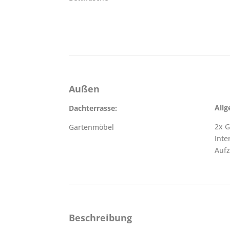
Außen
Allg
Dachterrasse:
2x G
Gartenmöbel
Inte
Auf
Beschreibung