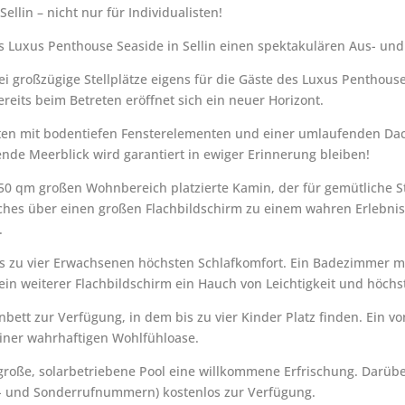
llin – nicht nur für Individualisten!
as Luxus Penthouse Seaside in Sellin einen spektakulären Aus- und
ei großzügige Stellplätze eigens für die Gäste des Luxus Penthous
eits beim Betreten eröffnet sich ein neuer Horizont.
eiten mit bodentiefen Fensterelementen und einer umlaufenden Da
de Meerblick wird garantiert in ewiger Erinnerung bleiben!
ca. 50 qm großen Wohnbereich platzierte Kamin, der für gemütliche 
ches über einen großen Flachbildschirm zu einem wahren Erlebn
.
is zu vier Erwachsenen höchsten Schlafkomfort. Ein Badezimmer m
ein weiterer Flachbildschirm ein Hauch von Leichtigkeit und höchs
enbett zur Verfügung, in dem bis zu vier Kinder Platz finden. Ein
iner wahrhaftigen Wohlfühloase.
 große, solarbetriebene Pool eine willkommene Erfrischung. Darüb
- und Sonderrufnummern) kostenlos zur Verfügung.