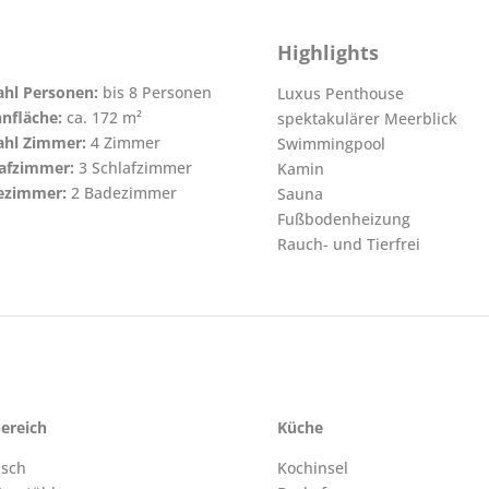
Highlights
hl Personen:
bis 8 Personen
Luxus Penthouse
nfläche:
ca. 172 m²
spektakulärer Meerblick
ahl Zimmer:
4 Zimmer
Swimmingpool
lafzimmer:
3 Schlafzimmer
Kamin
ezimmer:
2 Badezimmer
Sauna
Fußbodenheizung
Rauch- und Tierfrei
ereich
Küche
isch
Kochinsel