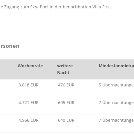
e Zugang zum Sky- Pool in der benachbarten Villa First.
Personen
Wochenrate
weitere
Mindestanmietu
Nacht
Wochenrate
weitere
Mindestanmietu
3.818 EUR
476 EUR
5 Übernachtung
Nacht
4.721 EUR
605 EUR
7 Übernachtung
4.966 EUR
640 EUR
7 Übernachtung