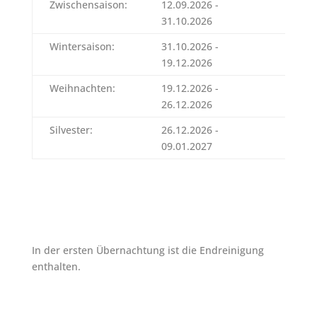
Zwischensaison:
12.09.2026 -
343 E
31.10.2026
Wintersaison:
31.10.2026 -
313 E
19.12.2026
Weihnachten:
19.12.2026 -
343 E
26.12.2026
Silvester:
26.12.2026 -
421 E
09.01.2027
In der ersten Übernachtung ist die Endreinigung
enthalten.