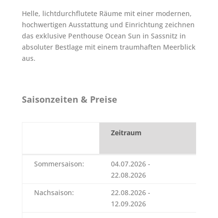
Helle, lichtdurchflutete Räume mit einer modernen,
hochwertigen Ausstattung und Einrichtung zeichnen
das exklusive Penthouse Ocean Sun in Sassnitz in
absoluter Bestlage mit einem traumhaften Meerblick
aus.
Saisonzeiten & Preise
Zeitraum
1.
Über
Zeitraum
1.
Sommersaison:
04.07.2026 -
421 E
Über
22.08.2026
Nachsaison:
22.08.2026 -
411 E
12.09.2026