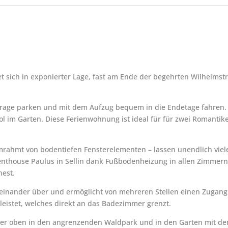
et sich in exponierter Lage, fast am Ende der begehrten Wilhelmst
arage parken und mit dem Aufzug bequem in die Endetage fahren. 
 im Garten. Diese Ferienwohnung ist ideal für für zwei Romantike
rahmt von bodentiefen Fensterelementen – lassen unendlich viele
Penthouse Paulus in Sellin dank Fußbodenheizung in allen Zimme
est.
einander über und ermöglicht von mehreren Stellen einen Zugang
leistet, welches direkt an das Badezimmer grenzt.
 hier oben in den angrenzenden Waldpark und in den Garten mit de