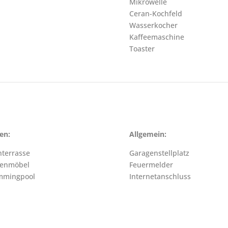
Mikrowelle
Ceran-Kochfeld
Wasserkocher
Kaffeemaschine
Toaster
en:
Allgemein:
terrasse
Garagenstellplatz
tenmöbel
Feuermelder
mmingpool
Internetanschluss