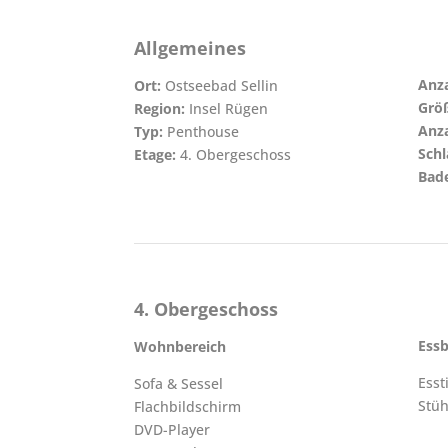
Allgemeines
Anza
Ort:
Ostseebad Sellin
Grö
Region:
Insel Rügen
Anz
Typ:
Penthouse
Sch
Etage:
4. Obergeschoss
Bad
4. Obergeschoss
Essb
Wohnbereich
Esst
Sofa & Sessel
Stüh
Flachbildschirm
DVD-Player