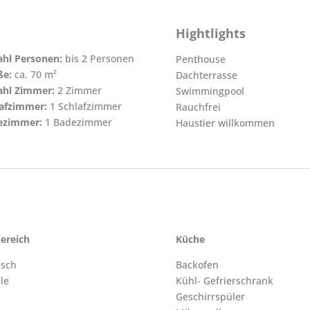
Hightlights
hl Personen:
bis 2 Personen
Penthouse
ße:
ca. 70 m²
Dachterrasse
ahl Zimmer:
2 Zimmer
Swimmingpool
lafzimmer:
1 Schlafzimmer
Rauchfrei
ezimmer:
1 Badezimmer
Haustier willkommen
ereich
Küche
isch
Backofen
le
Kühl- Gefrierschrank
Geschirrspüler