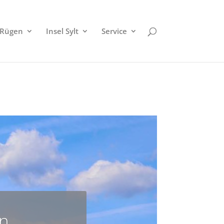
 Rügen
Insel Sylt
Service
in