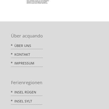
Über acquando
ÜBER UNS
KONTAKT
IMPRESSUM
Ferienregionen
INSEL RÜGEN
INSEL SYLT