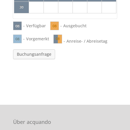
30
-
Verfügbar
-
Ausgebucht
08
08
-
Vorgemerkt
08
08
-
Anreise- / Abreisetag
Buchungsanfrage
Über acquando