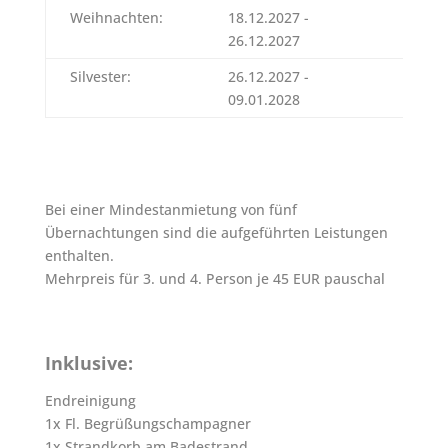
Weihnachten:
18.12.2027 -
892 E
26.12.2027
Silvester:
26.12.2027 -
1.130
09.01.2028
Bei einer Mindestanmietung von fünf
Übernachtungen sind die aufgeführten Leistungen
enthalten.
Mehrpreis für 3. und 4. Person je 45 EUR pauschal
Inklusive:
Endreinigung
1x Fl. Begrüßungschampagner
1x Strandkorb am Badestrand