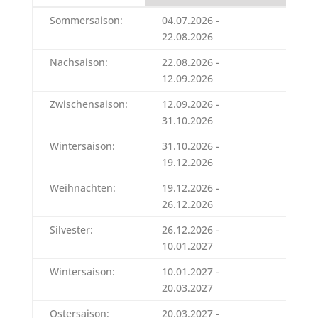
Zeitraum
1.
Sommersaison:
04.07.2026 -
1.116
Über
22.08.2026
Nachsaison:
22.08.2026 -
1.000
12.09.2026
Zwischensaison:
12.09.2026 -
882 E
31.10.2026
Wintersaison:
31.10.2026 -
743 E
19.12.2026
Weihnachten:
19.12.2026 -
882 E
26.12.2026
Silvester:
26.12.2026 -
1.116
10.01.2027
Wintersaison:
10.01.2027 -
728 E
20.03.2027
Ostersaison:
20.03.2027 -
925 E