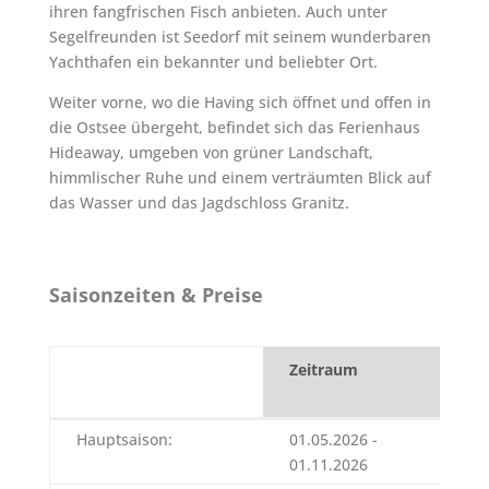
ihren fangfrischen Fisch anbieten. Auch unter
Segelfreunden ist Seedorf mit seinem wunderbaren
Yachthafen ein bekannter und beliebter Ort.
Weiter vorne, wo die Having sich öffnet und offen in
die Ostsee übergeht, befindet sich das Ferienhaus
Hideaway, umgeben von grüner Landschaft,
himmlischer Ruhe und einem verträumten Blick auf
das Wasser und das Jagdschloss Granitz.
Saisonzeiten & Preise
Zeitraum
1.
Üb
Zeitraum
1.
Hauptsaison:
01.05.2026 -
65
Üb
01.11.2026